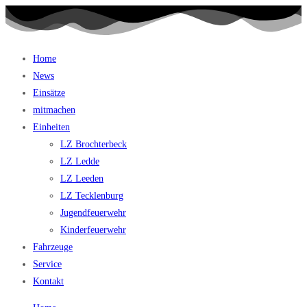
Home
News
Einsätze
mitmachen
Einheiten
LZ Brochterbeck
LZ Ledde
LZ Leeden
LZ Tecklenburg
Jugendfeuerwehr
Kinderfeuerwehr
Fahrzeuge
Service
Kontakt