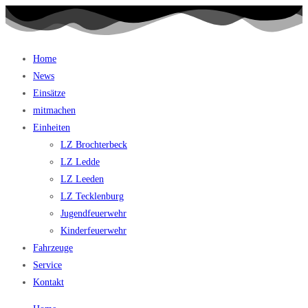
Home
News
Einsätze
mitmachen
Einheiten
LZ Brochterbeck
LZ Ledde
LZ Leeden
LZ Tecklenburg
Jugendfeuerwehr
Kinderfeuerwehr
Fahrzeuge
Service
Kontakt