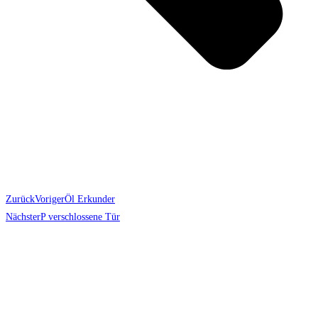
Zurück
Voriger
Öl Erkunder
Nächster
P verschlossene Tür