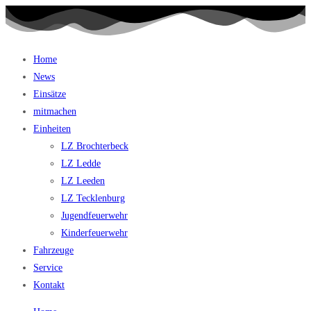
Home
News
Einsätze
mitmachen
Einheiten
LZ Brochterbeck
LZ Ledde
LZ Leeden
LZ Tecklenburg
Jugendfeuerwehr
Kinderfeuerwehr
Fahrzeuge
Service
Kontakt