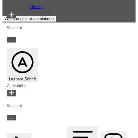
Inhaltsmodule
Präsentiert von
OneTap
Schriftgröße
Werkzeugleiste ausblenden
Standard
Lesbare Schrift
Zeilenhöhe
Standard