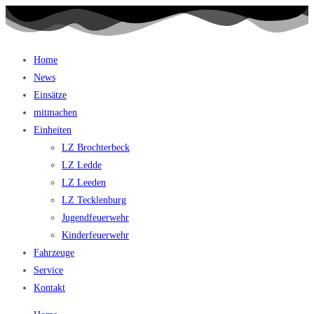
Home
News
Einsätze
mitmachen
Einheiten
LZ Brochterbeck
LZ Ledde
LZ Leeden
LZ Tecklenburg
Jugendfeuerwehr
Kinderfeuerwehr
Fahrzeuge
Service
Kontakt