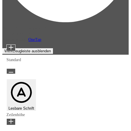
Barrierefreiheitsanpassungen
Inhaltsmodule
Präsentiert von
OneTap
Schriftgröße
Werkzeugleiste ausblenden
Standard
Lesbare Schrift
Zeilenhöhe