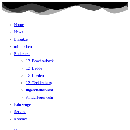
Home
News
Einsätze
mitmachen
Einheiten
LZ Brochterbeck
LZ Ledde
LZ Leeden
LZ Tecklenburg
Jugendfeuerwehr
Kinderfeuerwehr
Fahrzeuge
Service
Kontakt