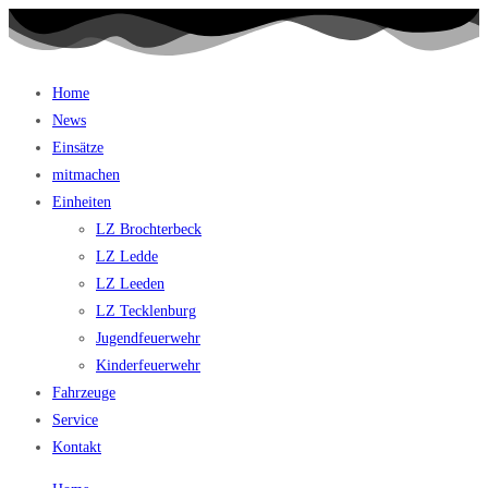
Home
News
Einsätze
mitmachen
Einheiten
LZ Brochterbeck
LZ Ledde
LZ Leeden
LZ Tecklenburg
Jugendfeuerwehr
Kinderfeuerwehr
Fahrzeuge
Service
Kontakt