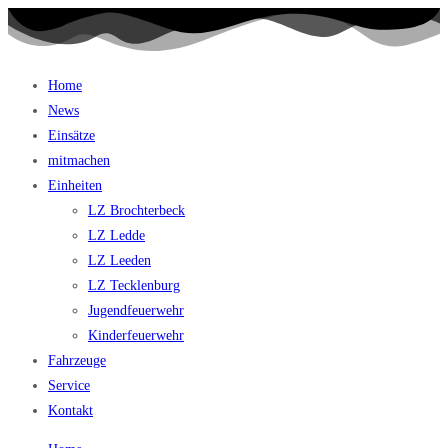
Home
News
Einsätze
mitmachen
Einheiten
LZ Brochterbeck
LZ Ledde
LZ Leeden
LZ Tecklenburg
Jugendfeuerwehr
Kinderfeuerwehr
Fahrzeuge
Service
Kontakt