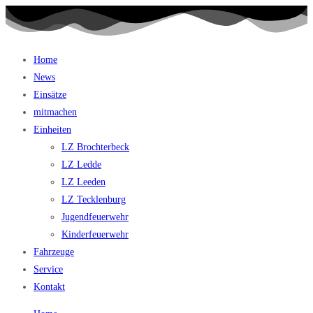
Home
News
Einsätze
mitmachen
Einheiten
LZ Brochterbeck
LZ Ledde
LZ Leeden
LZ Tecklenburg
Jugendfeuerwehr
Kinderfeuerwehr
Fahrzeuge
Service
Kontakt