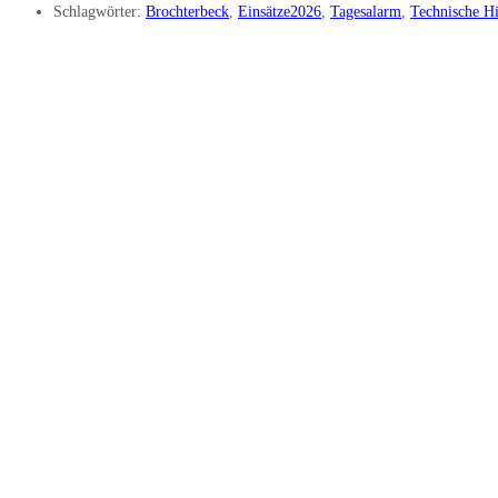
Schlagwörter:
Brochterbeck
,
Einsätze2026
,
Tagesalarm
,
Technische Hi