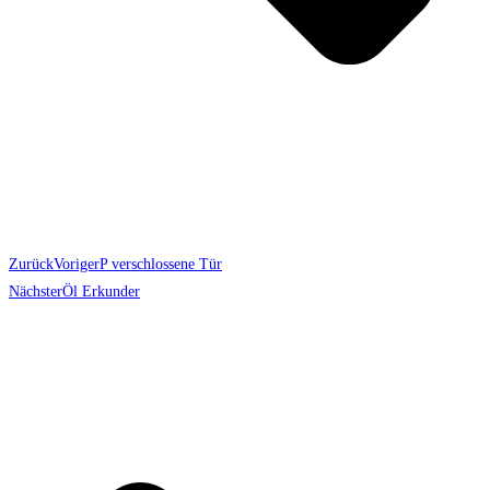
Zurück
Voriger
P verschlossene Tür
Nächster
Öl Erkunder