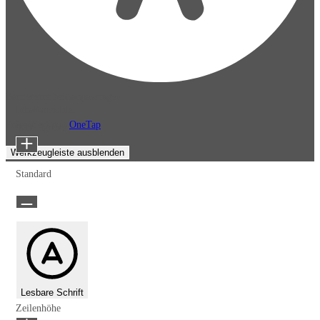
Barrierefreiheitsanpassungen
Inhaltsmodule
Präsentiert von
OneTap
Schriftgröße
Werkzeugleiste ausblenden
Standard
Lesbare Schrift
Zeilenhöhe