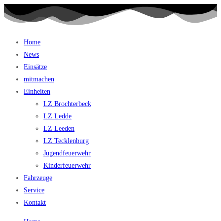
Home
News
Einsätze
mitmachen
Einheiten
LZ Brochterbeck
LZ Ledde
LZ Leeden
LZ Tecklenburg
Jugendfeuerwehr
Kinderfeuerwehr
Fahrzeuge
Service
Kontakt