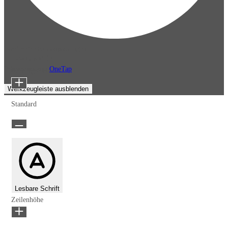
Barrierefreiheitsanpassungen
Inhaltsmodule
Präsentiert von
OneTap
Schriftgröße
Werkzeugleiste ausblenden
Standard
Lesbare Schrift
Zeilenhöhe