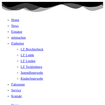
Home
News
Einsätze
mitmachen
Einheiten
LZ Brochterbeck
LZ Ledde
LZ Leeden
LZ Tecklenburg
Jugendfeuerwehr
Kinderfeuerwehr
Fahrzeuge
Service
Kontakt