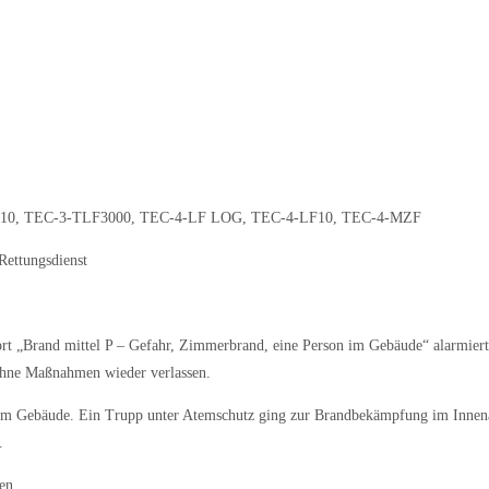
10
,
TEC-3-TLF3000
,
TEC-4-LF LOG
,
TEC-4-LF10
,
TEC-4-MZF
Rettungsdienst
 „Brand mittel P – Gefahr, Zimmerbrand, eine Person im Gebäude“ alarmiert.
 ohne Maßnahmen wieder verlassen.
r im Gebäude. Ein Trupp unter Atemschutz ging zur Brandbekämpfung im Innena
.
en.