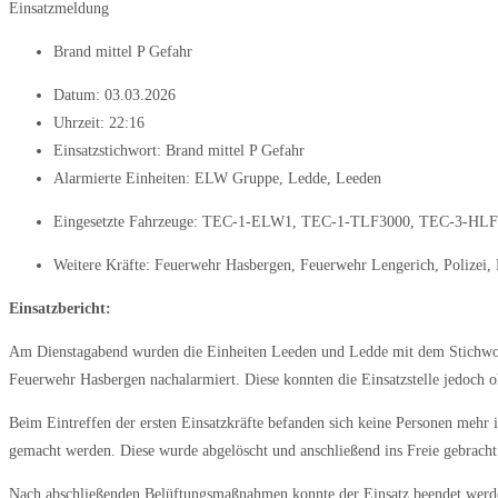
Einsatzmeldung
Brand mittel P Gefahr
Datum:
03.03.2026
Uhrzeit:
22:16
Einsatzstichwort: Brand mittel P Gefahr
Alarmierte Einheiten:
ELW Gruppe
,
Ledde
,
Leeden
Eingesetzte Fahrzeuge:
TEC-1-ELW1
,
TEC-1-TLF3000
,
TEC-3-HLF
Weitere Kräfte:
Feuerwehr Hasbergen
,
Feuerwehr Lengerich
,
Polizei
,
Einsatzbericht:
Am Dienstagabend wurden die Einheiten Leeden und Ledde mit dem Stichwort
Feuerwehr Hasbergen nachalarmiert. Diese konnten die Einsatzstelle jedoch
Beim Eintreffen der ersten Einsatzkräfte befanden sich keine Personen meh
gemacht werden. Diese wurde abgelöscht und anschließend ins Freie gebracht
Nach abschließenden Belüftungsmaßnahmen konnte der Einsatz beendet werd