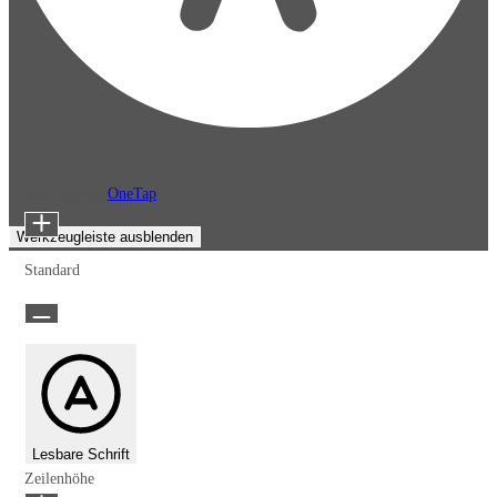
Barrierefreiheitsanpassungen
Inhaltsmodule
Präsentiert von
OneTap
Schriftgröße
Werkzeugleiste ausblenden
Standard
Lesbare Schrift
Zeilenhöhe