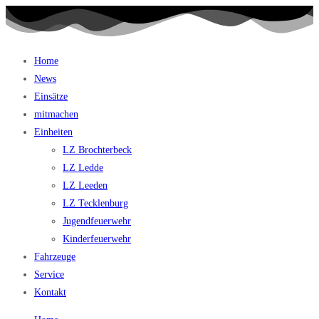
Home
News
Einsätze
mitmachen
Einheiten
LZ Brochterbeck
LZ Ledde
LZ Leeden
LZ Tecklenburg
Jugendfeuerwehr
Kinderfeuerwehr
Fahrzeuge
Service
Kontakt