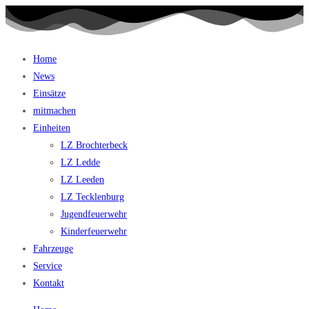
Home
News
Einsätze
mitmachen
Einheiten
LZ Brochterbeck
LZ Ledde
LZ Leeden
LZ Tecklenburg
Jugendfeuerwehr
Kinderfeuerwehr
Fahrzeuge
Service
Kontakt