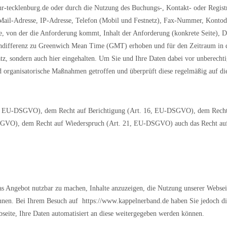
ehr-tecklenburg.de oder durch die Nutzung des Buchungs-, Kontakt- oder Regis
ail-Adresse, IP-Adresse, Telefon (Mobil und Festnetz), Fax-Nummer, Kontoda
e, von der die Anforderung kommt, Inhalt der Anforderung (konkrete Seite), D
endifferenz zu Greenwich Mean Time (GMT) erhoben und für den Zeitraum in de
atz, sondern auch hier eingehalten. Um Sie und Ihre Daten dabei vor unberech
d organisatorische Maßnahmen getroffen und überprüft diese regelmäßig auf d
. 15, EU-DSGVO), dem Recht auf Berichtigung (Art. 16, EU-DSGVO), dem Rec
SGVO), dem Recht auf Wiederspruch (Art. 21, EU-DSGVO) auch das Recht au
das Angebot nutzbar zu machen, Inhalte anzuzeigen, die Nutzung unserer Webse
önnen. Bei Ihrem Besuch auf https://www.kappelnerband.de haben Sie jedoch di
seite, Ihre Daten automatisiert an diese weitergegeben werden können.