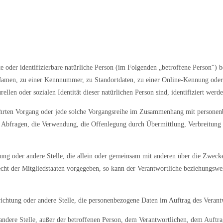
rte oder identifizierbare natürliche Person (im Folgenden „betroffene Person“) be
 Namen, zu einer Kennnummer, zu Standortdaten, zu einer Online-Kennung ode
ellen oder sozialen Identität dieser natürlichen Person sind, identifiziert werd
ührten Vorgang oder jede solche Vorgangsreihe im Zusammenhang mit personenb
 Abfragen, die Verwendung, die Offenlegung durch Übermittlung, Verbreitung o
htung oder andere Stelle, die allein oder gemeinsam mit anderen über die Zwec
echt der Mitgliedstaaten vorgegeben, so kann der Verantwortliche beziehungsw
richtung oder andere Stelle, die personenbezogene Daten im Auftrag des Verantw
 andere Stelle, außer der betroffenen Person, dem Verantwortlichen, dem Auftr