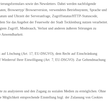
trierungsformulars sowie des Newsletters. Dabei werden nachfolgende
ten, Browsertyp/ Browserversion, verwendetes Betriebssystem, Sprache und
atum und Uhrzeit der Serveranfrage, Zugriffsstatus/HTTP-Statuscode,
m Sie das Angebot der Feuerwehr der Stadt Tecklenburg nutzen verarbeitet.
tigtem Zugriff, Missbrauch, Verlust und anderen äußeren Störungen zu
ie Anwendbarkeit.
ht auf Löschung (Art. 17, EU-DSGVO), dem Recht auf Einschränkung
f Wiederruf Ihrer Einwilligung (Art. 7, EU-DSGVO). Zur Geltendmachung
ite zu analysieren und den Zugang zu sozialen Medien zu ermöglichen. Ohne
e Möglichkeit entsprechende Einstellung bzgl. der Zulassung von Cookies