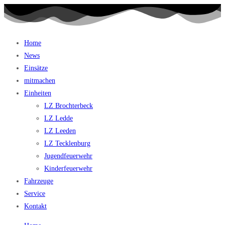
Home
News
Einsätze
mitmachen
Einheiten
LZ Brochterbeck
LZ Ledde
LZ Leeden
LZ Tecklenburg
Jugendfeuerwehr
Kinderfeuerwehr
Fahrzeuge
Service
Kontakt