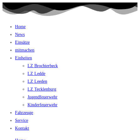
Home
News
Einsätze
mitmachen
Einheiten
LZ Brochterbeck
LZ Ledde
LZ Leeden
LZ Tecklenburg
Jugendfeuerwehr
Kinderfeuerwehr
Fahrzeuge
Service
Kontakt