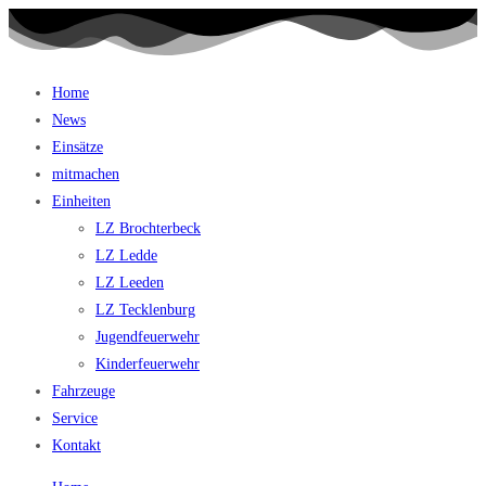
Home
News
Einsätze
mitmachen
Einheiten
LZ Brochterbeck
LZ Ledde
LZ Leeden
LZ Tecklenburg
Jugendfeuerwehr
Kinderfeuerwehr
Fahrzeuge
Service
Kontakt