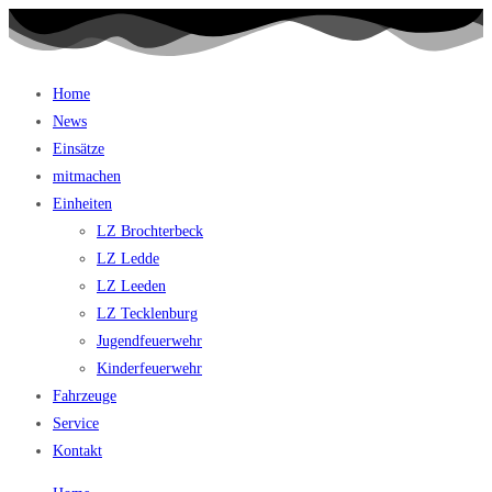
Home
News
Einsätze
mitmachen
Einheiten
LZ Brochterbeck
LZ Ledde
LZ Leeden
LZ Tecklenburg
Jugendfeuerwehr
Kinderfeuerwehr
Fahrzeuge
Service
Kontakt