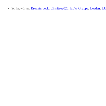
Schlagwörter:
Brochterbeck
,
Einsätze2025
,
ELW Gruppe
,
Leeden
,
LU