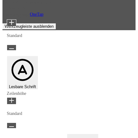
Barrierefreiheitsanpassungen
Inhaltsmodule
Präsentiert von
OneTap
Schriftgröße
Werkzeugleiste ausblenden
Standard
Lesbare Schrift
Zeilenhöhe
Standard