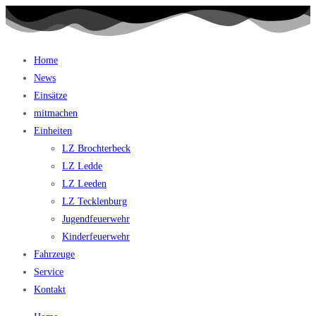
Home
News
Einsätze
mitmachen
Einheiten
LZ Brochterbeck
LZ Ledde
LZ Leeden
LZ Tecklenburg
Jugendfeuerwehr
Kinderfeuerwehr
Fahrzeuge
Service
Kontakt