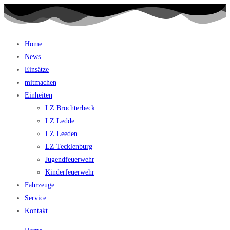
Home
News
Einsätze
mitmachen
Einheiten
LZ Brochterbeck
LZ Ledde
LZ Leeden
LZ Tecklenburg
Jugendfeuerwehr
Kinderfeuerwehr
Fahrzeuge
Service
Kontakt