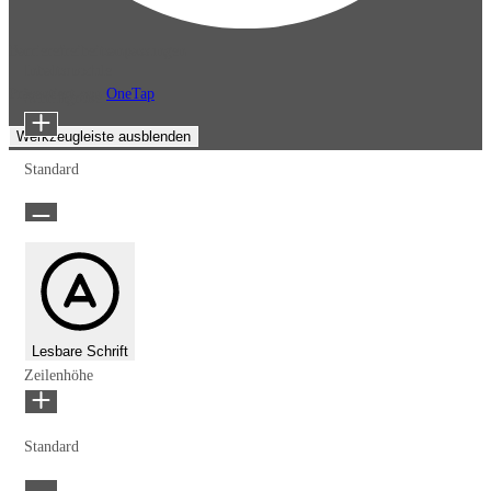
Barrierefreiheitsanpassungen
Inhaltsmodule
Präsentiert von
OneTap
Schriftgröße
Werkzeugleiste ausblenden
Standard
Lesbare Schrift
Zeilenhöhe
Standard