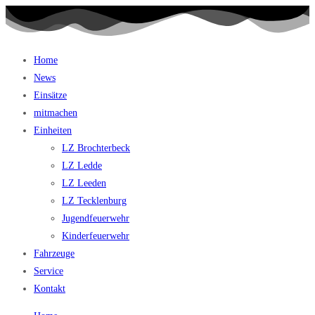
Home
News
Einsätze
mitmachen
Einheiten
LZ Brochterbeck
LZ Ledde
LZ Leeden
LZ Tecklenburg
Jugendfeuerwehr
Kinderfeuerwehr
Fahrzeuge
Service
Kontakt