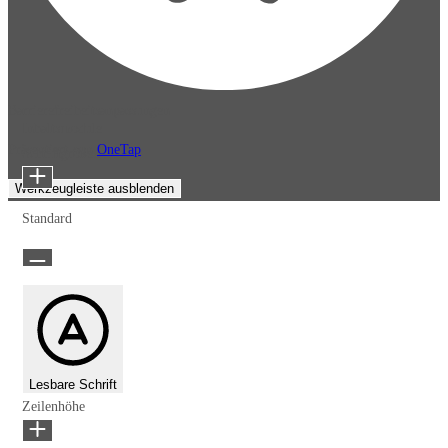
Barrierefreiheitsanpassungen
Inhaltsmodule
Präsentiert von
OneTap
Schriftgröße
Werkzeugleiste ausblenden
Standard
Lesbare Schrift
Zeilenhöhe