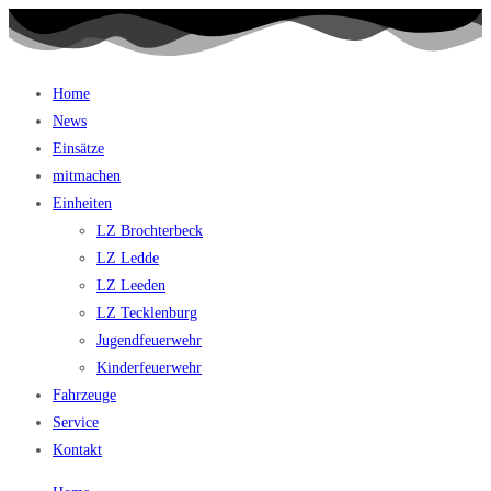
Home
News
Einsätze
mitmachen
Einheiten
LZ Brochterbeck
LZ Ledde
LZ Leeden
LZ Tecklenburg
Jugendfeuerwehr
Kinderfeuerwehr
Fahrzeuge
Service
Kontakt