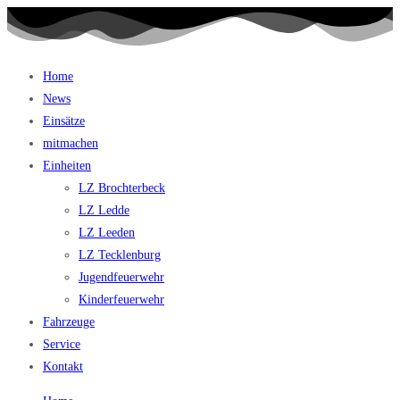
Home
News
Einsätze
mitmachen
Einheiten
LZ Brochterbeck
LZ Ledde
LZ Leeden
LZ Tecklenburg
Jugendfeuerwehr
Kinderfeuerwehr
Fahrzeuge
Service
Kontakt