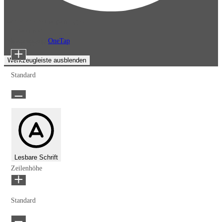
Barrierefreiheitsanpassungen
Inhaltsmodule
Präsentiert von
OneTap
Schriftgröße
Werkzeugleiste ausblenden
Standard
Lesbare Schrift
Zeilenhöhe
Standard