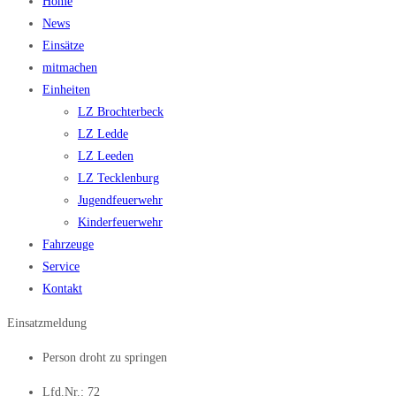
Home
News
Einsätze
mitmachen
Einheiten
LZ Brochterbeck
LZ Ledde
LZ Leeden
LZ Tecklenburg
Jugendfeuerwehr
Kinderfeuerwehr
Fahrzeuge
Service
Kontakt
Einsatzmeldung
Person droht zu springen
Lfd.Nr.: 72