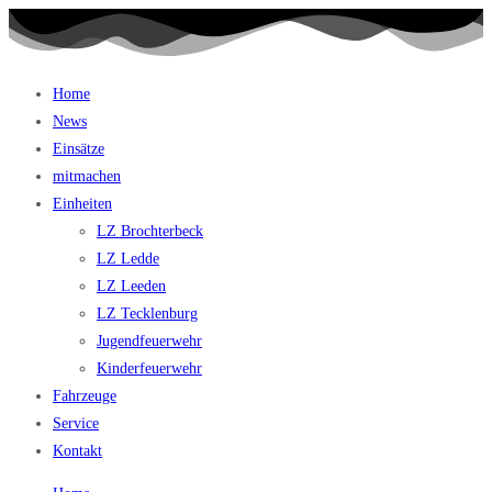
Home
News
Einsätze
mitmachen
Einheiten
LZ Brochterbeck
LZ Ledde
LZ Leeden
LZ Tecklenburg
Jugendfeuerwehr
Kinderfeuerwehr
Fahrzeuge
Service
Kontakt