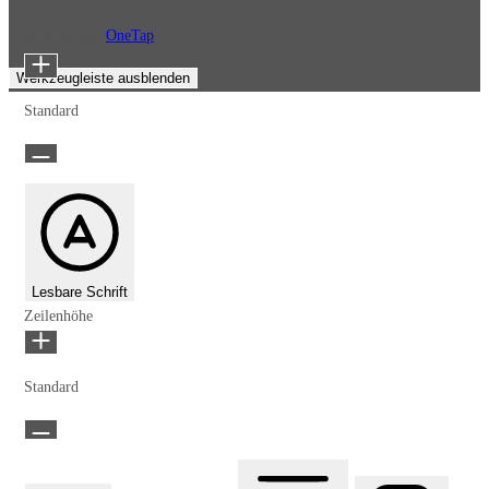
Inhaltsmodule
Präsentiert von
OneTap
Schriftgröße
Werkzeugleiste ausblenden
Standard
Lesbare Schrift
Zeilenhöhe
Standard