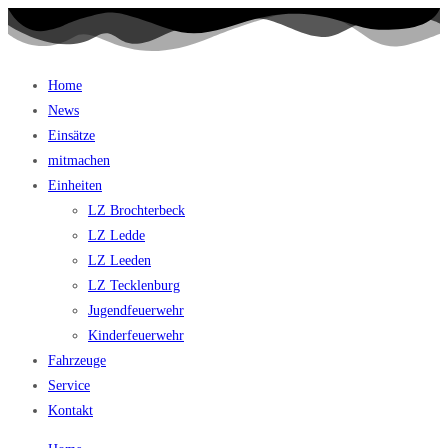
Home
News
Einsätze
mitmachen
Einheiten
LZ Brochterbeck
LZ Ledde
LZ Leeden
LZ Tecklenburg
Jugendfeuerwehr
Kinderfeuerwehr
Fahrzeuge
Service
Kontakt