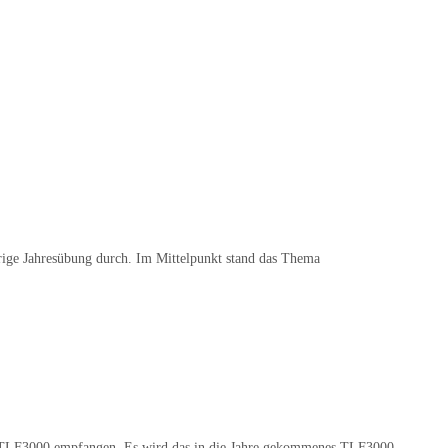
rige Jahresübung durch. Im Mittelpunkt stand das Thema
 TLF3000 empfangen. Es wird das in die Jahre gekommenes TLF3000