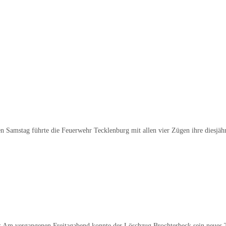
Samstag führte die Feuerwehr Tecklenburg mit allen vier Zügen ihre diesjäh
m vergangenen Freitagabend konnte der Löschzug Brochterbeck sein neues