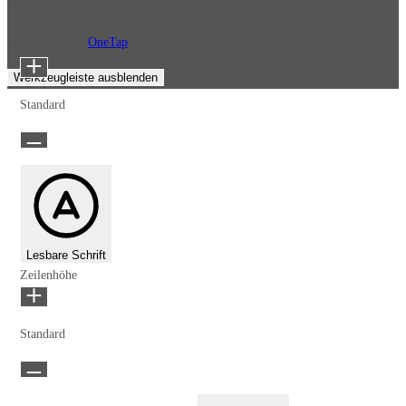
Barrierefreiheitsanpassungen
Inhaltsmodule
Präsentiert von
OneTap
Schriftgröße
Werkzeugleiste ausblenden
Standard
Lesbare Schrift
Zeilenhöhe
Standard