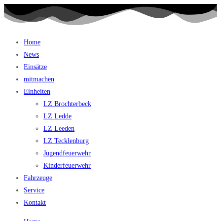
Home
News
Einsätze
mitmachen
Einheiten
LZ Brochterbeck
LZ Ledde
LZ Leeden
LZ Tecklenburg
Jugendfeuerwehr
Kinderfeuerwehr
Fahrzeuge
Service
Kontakt