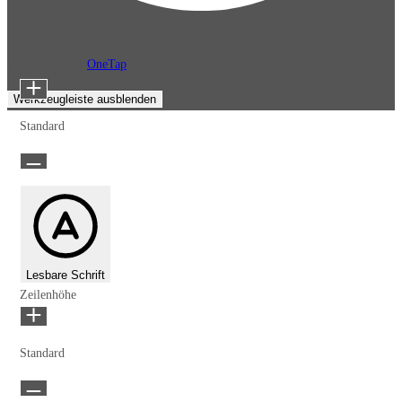
Barrierefreiheitsanpassungen
Inhaltsmodule
Präsentiert von
OneTap
Schriftgröße
Werkzeugleiste ausblenden
Standard
Lesbare Schrift
Zeilenhöhe
Standard