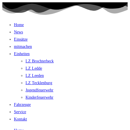
Home
News
Einsätze
mitmachen
Einheiten
LZ Brochterbeck
LZ Ledde
LZ Leeden
LZ Tecklenburg
Jugendfeuerwehr
Kinderfeuerwehr
Fahrzeuge
Service
Kontakt