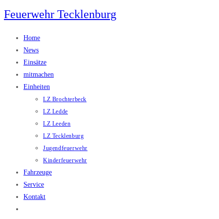
Zum
Feuerwehr Tecklenburg
Inhalt
springen
Home
News
Einsätze
mitmachen
Einheiten
LZ Brochterbeck
LZ Ledde
LZ Leeden
LZ Tecklenburg
Jugendfeuerwehr
Kinderfeuerwehr
Fahrzeuge
Service
Kontakt
Website-