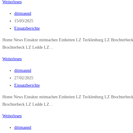
Öl
Weiterlesen
Straße
Beitrags-
dittmannd
Autor:
Beitrag
15/03/2025
veröffentlicht:
Beitrags-
Einsatzberichte
Kategorie:
Home News Einsätze mitmachen Einheiten LZ Tecklenburg LZ Brochterbeck
Brochterbeck LZ Ledde LZ…
Brand
Weiterlesen
klein
Beitrags-
dittmannd
Autor:
Beitrag
27/02/2025
veröffentlicht:
Beitrags-
Einsatzberichte
Kategorie:
Home News Einsätze mitmachen Einheiten LZ Tecklenburg LZ Brochterbeck
Brochterbeck LZ Ledde LZ…
Technische
Weiterlesen
Hilfeleistung
Beitrags-
dittmannd
klein