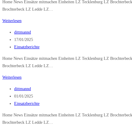
Home News Einsätze mitmachen Einheiten LZ Tecklenburg LZ Brochterbeck
Brochterbeck LZ Ledde LZ…
Brandmeldeanlage
Weiterlesen
Beitrags-
dittmannd
Autor:
Beitrag
17/01/2025
veröffentlicht:
Beitrags-
Einsatzberichte
Kategorie:
Home News Einsätze mitmachen Einheiten LZ Tecklenburg LZ Brochterbeck
Brochterbeck LZ Ledde LZ…
VU
Weiterlesen
P
Beitrags-
dittmannd
klemmt
Autor:
Beitrag
01/01/2025
veröffentlicht:
Beitrags-
Einsatzberichte
Kategorie:
Home News Einsätze mitmachen Einheiten LZ Tecklenburg LZ Brochterbeck
Brochterbeck LZ Ledde LZ…