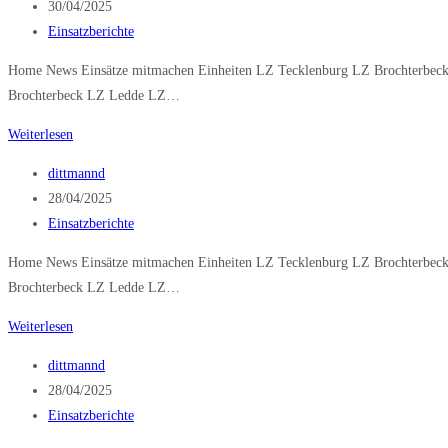
Autor:
Beitrag
30/04/2025
veröffentlicht:
Beitrags-
Einsatzberichte
Kategorie:
Home News Einsätze mitmachen Einheiten LZ Tecklenburg LZ Brochterbeck
Brochterbeck LZ Ledde LZ…
Baum
Weiterlesen
Straße
Beitrags-
dittmannd
Autor:
Beitrag
28/04/2025
veröffentlicht:
Beitrags-
Einsatzberichte
Kategorie:
Home News Einsätze mitmachen Einheiten LZ Tecklenburg LZ Brochterbeck
Brochterbeck LZ Ledde LZ…
Brandmeldeanlage
Weiterlesen
Beitrags-
dittmannd
Autor:
Beitrag
28/04/2025
veröffentlicht:
Beitrags-
Einsatzberichte
Kategorie: