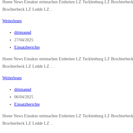
Home News Einsätze mitmachen Einheiten LZ Tecklenburg LZ Brochterbeck
Brochterbeck LZ Ledde LZ…
Technische
Weiterlesen
Hilfeleistung
Beitrags-
dittmannd
klein
Autor:
Beitrag
27/04/2025
veröffentlicht:
Beitrags-
Einsatzberichte
Kategorie:
Home News Einsätze mitmachen Einheiten LZ Tecklenburg LZ Brochterbeck
Brochterbeck LZ Ledde LZ…
VU
Weiterlesen
P
Beitrags-
dittmannd
klemmt
Autor:
Beitrag
06/04/2025
veröffentlicht:
Beitrags-
Einsatzberichte
Kategorie:
Home News Einsätze mitmachen Einheiten LZ Tecklenburg LZ Brochterbeck
Brochterbeck LZ Ledde LZ…