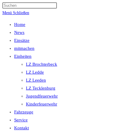
Suche
Press
umschalten
Escape
Menü
Schließen
to
Home
close
News
the
Einsätze
search
mitmachen
panel.
Einheiten
LZ Brochterbeck
LZ Ledde
LZ Leeden
LZ Tecklenburg
Jugendfeuerwehr
Kinderfeuerwehr
Fahrzeuge
Service
Kontakt