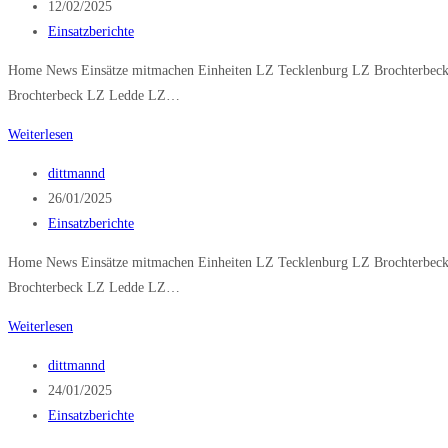
Autor:
Beitrag
12/02/2025
veröffentlicht:
Beitrags-
Einsatzberichte
Kategorie:
Home News Einsätze mitmachen Einheiten LZ Tecklenburg LZ Brochterbeck
Brochterbeck LZ Ledde LZ…
Technische
Weiterlesen
Hilfeleistung
Beitrags-
dittmannd
klein
Autor:
Beitrag
26/01/2025
veröffentlicht:
Beitrags-
Einsatzberichte
Kategorie:
Home News Einsätze mitmachen Einheiten LZ Tecklenburg LZ Brochterbeck
Brochterbeck LZ Ledde LZ…
PKW-
Weiterlesen
Brand
Beitrags-
dittmannd
Autor:
Beitrag
24/01/2025
veröffentlicht:
Beitrags-
Einsatzberichte
Kategorie: