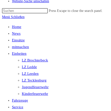
Website-Suche umschalten
Press Escape to close the search panel.
Menü
Schließen
Home
News
Einsätze
mitmachen
Einheiten
LZ Brochterbeck
LZ Ledde
LZ Leeden
LZ Tecklenburg
Jugendfeuerwehr
Kinderfeuerwehr
Fahrzeuge
Service