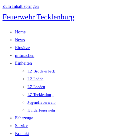
Zum Inhalt springen
Feuerwehr Tecklenburg
Home
News
Einsätze
mitmachen
Einheiten
LZ Brochterbeck
LZ Ledde
LZ Leeden
LZ Tecklenburg
Jugendfeuerwehr
Kinderfeuerwehr
Fahrzeuge
Service
Kontakt