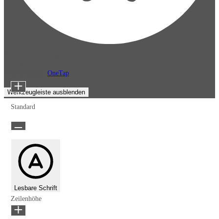
Barrierefreiheitsanpassungen
Inhaltsmodule
Präsentiert von
OneTap
Schriftgröße
Werkzeugleiste ausblenden
Standard
Lesbare Schrift
Zeilenhöhe