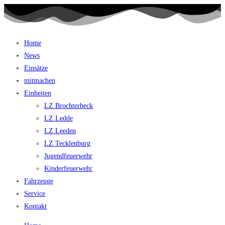
Home
News
Einsätze
mitmachen
Einheiten
LZ Brochterbeck
LZ Ledde
LZ Leeden
LZ Tecklenburg
Jugendfeuerwehr
Kinderfeuerwehr
Fahrzeuge
Service
Kontakt