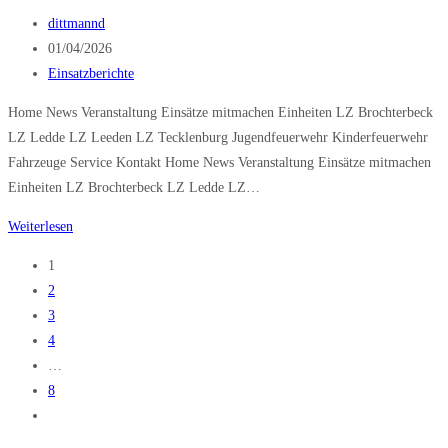
groß
Beitrags-
dittmannd
Autor:
Beitrag
01/04/2026
veröffentlicht:
Beitrags-
Einsatzberichte
Kategorie:
Home News Veranstaltung Einsätze mitmachen Einheiten LZ Brochterbeck
LZ Ledde LZ Leeden LZ Tecklenburg Jugendfeuerwehr Kinderfeuerwehr
Fahrzeuge Service Kontakt Home News Veranstaltung Einsätze mitmachen
Einheiten LZ Brochterbeck LZ Ledde LZ…
Brand
Weiterlesen
mittel
1
2
3
4
…
8
Zur
nächsten