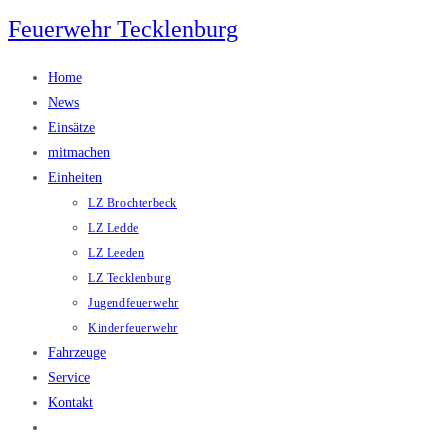
Zum
Feuerwehr Tecklenburg
Inhalt
springen
Home
News
Einsätze
mitmachen
Einheiten
LZ Brochterbeck
LZ Ledde
LZ Leeden
LZ Tecklenburg
Jugendfeuerwehr
Kinderfeuerwehr
Fahrzeuge
Service
Kontakt
Website-