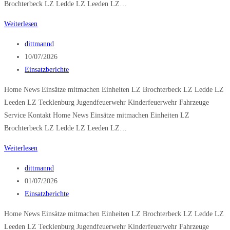
Brochterbeck LZ Ledde LZ Leeden LZ…
Öl
Weiterlesen
Erkunder
Beitrags-
dittmannd
Autor:
Beitrag
10/07/2026
veröffentlicht:
Beitrags-
Einsatzberichte
Kategorie:
Home News Einsätze mitmachen Einheiten LZ Brochterbeck LZ Ledde LZ
Leeden LZ Tecklenburg Jugendfeuerwehr Kinderfeuerwehr Fahrzeuge
Service Kontakt Home News Einsätze mitmachen Einheiten LZ
Brochterbeck LZ Ledde LZ Leeden LZ…
VU
Weiterlesen
P
Beitrags-
dittmannd
klemmt
Autor:
Beitrag
01/07/2026
veröffentlicht:
Beitrags-
Einsatzberichte
Kategorie:
Home News Einsätze mitmachen Einheiten LZ Brochterbeck LZ Ledde LZ
Leeden LZ Tecklenburg Jugendfeuerwehr Kinderfeuerwehr Fahrzeuge