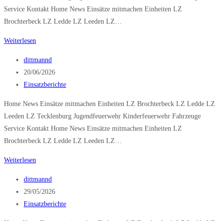
Service Kontakt Home News Einsätze mitmachen Einheiten LZ
Brochterbeck LZ Ledde LZ Leeden LZ…
Brandmeldeanlage
Weiterlesen
Beitrags-
dittmannd
Autor:
Beitrag
20/06/2026
veröffentlicht:
Beitrags-
Einsatzberichte
Kategorie:
Home News Einsätze mitmachen Einheiten LZ Brochterbeck LZ Ledde LZ
Leeden LZ Tecklenburg Jugendfeuerwehr Kinderfeuerwehr Fahrzeuge
Service Kontakt Home News Einsätze mitmachen Einheiten LZ
Brochterbeck LZ Ledde LZ Leeden LZ…
Brand
Weiterlesen
mittel
Beitrags-
dittmannd
Autor:
Beitrag
29/05/2026
veröffentlicht:
Beitrags-
Einsatzberichte
Kategorie: