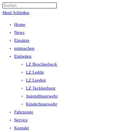
Suche
Press
umschalten
Escape
Menü
Schließen
to
Home
close
News
the
Einsätze
search
mitmachen
panel.
Einheiten
LZ Brochterbeck
LZ Ledde
LZ Leeden
LZ Tecklenburg
Jugendfeuerwehr
Kinderfeuerwehr
Fahrzeuge
Service
Kontakt