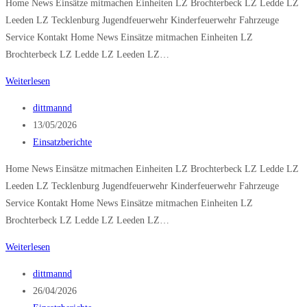
Home News Einsätze mitmachen Einheiten LZ Brochterbeck LZ Ledde LZ
Leeden LZ Tecklenburg Jugendfeuerwehr Kinderfeuerwehr Fahrzeuge
Service Kontakt Home News Einsätze mitmachen Einheiten LZ
Brochterbeck LZ Ledde LZ Leeden LZ…
Unwetterlage
Weiterlesen
Beitrags-
dittmannd
Autor:
Beitrag
13/05/2026
veröffentlicht:
Beitrags-
Einsatzberichte
Kategorie:
Home News Einsätze mitmachen Einheiten LZ Brochterbeck LZ Ledde LZ
Leeden LZ Tecklenburg Jugendfeuerwehr Kinderfeuerwehr Fahrzeuge
Service Kontakt Home News Einsätze mitmachen Einheiten LZ
Brochterbeck LZ Ledde LZ Leeden LZ…
Technische
Weiterlesen
Hilfeleistung
Beitrags-
dittmannd
klein
Autor:
Beitrag
26/04/2026