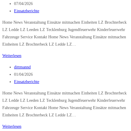
Autor:
Beitrag
07/04/2026
veröffentlicht:
Beitrags-
Einsatzberichte
Kategorie:
Home News Veranstaltung Einsätze mitmachen Einheiten LZ Brochterbeck
LZ Ledde LZ Leeden LZ Tecklenburg Jugendfeuerwehr Kinderfeuerwehr
Fahrzeuge Service Kontakt Home News Veranstaltung Einsätze mitmachen
Einheiten LZ Brochterbeck LZ Ledde LZ…
Brandmeldeanlage
Weiterlesen
Beitrags-
dittmannd
Autor:
Beitrag
01/04/2026
veröffentlicht:
Beitrags-
Einsatzberichte
Kategorie:
Home News Veranstaltung Einsätze mitmachen Einheiten LZ Brochterbeck
LZ Ledde LZ Leeden LZ Tecklenburg Jugendfeuerwehr Kinderfeuerwehr
Fahrzeuge Service Kontakt Home News Veranstaltung Einsätze mitmachen
Einheiten LZ Brochterbeck LZ Ledde LZ…
Gebäudebrand
Weiterlesen