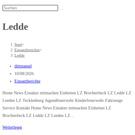
Diese
Website
durchsuchen
Ledde
Start
>
Einsatzberichte
>
Ledde
Beitrags-
dittmannd
Autor:
Beitrag
10/08/2026
veröffentlicht:
Beitrags-
Einsatzberichte
Kategorie:
Home News Einsätze mitmachen Einheiten LZ Brochterbeck LZ Ledde LZ
Leeden LZ Tecklenburg Jugendfeuerwehr Kinderfeuerwehr Fahrzeuge
Service Kontakt Home News Einsätze mitmachen Einheiten LZ
Brochterbeck LZ Ledde LZ Leeden LZ…
Baum
Weiterlesen
Straße