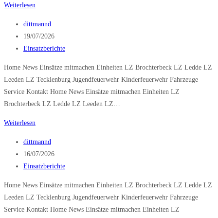
Brandmeldeanlage
Weiterlesen
Beitrags-
dittmannd
Autor:
Beitrag
19/07/2026
veröffentlicht:
Beitrags-
Einsatzberichte
Kategorie:
Home News Einsätze mitmachen Einheiten LZ Brochterbeck LZ Ledde LZ
Leeden LZ Tecklenburg Jugendfeuerwehr Kinderfeuerwehr Fahrzeuge
Service Kontakt Home News Einsätze mitmachen Einheiten LZ
Brochterbeck LZ Ledde LZ Leeden LZ…
Brandmeldeanlage
Weiterlesen
Beitrags-
dittmannd
Autor:
Beitrag
16/07/2026
veröffentlicht:
Beitrags-
Einsatzberichte
Kategorie:
Home News Einsätze mitmachen Einheiten LZ Brochterbeck LZ Ledde LZ
Leeden LZ Tecklenburg Jugendfeuerwehr Kinderfeuerwehr Fahrzeuge
Service Kontakt Home News Einsätze mitmachen Einheiten LZ