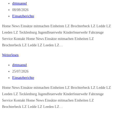
Beitrags-
dittmannd
Autor:
Beitrag
08/08/2026
veröffentlicht:
Beitrags-
Einsatzberichte
Kategorie:
Home News Einsätze mitmachen Einheiten LZ Brochterbeck LZ Ledde LZ
Leeden LZ Tecklenburg Jugendfeuerwehr Kinderfeuerwehr Fahrzeuge
Service Kontakt Home News Einsätze mitmachen Einheiten LZ
Brochterbeck LZ Ledde LZ Leeden LZ…
Dachstuhlbrand
Weiterlesen
Beitrags-
dittmannd
Autor:
Beitrag
25/07/2026
veröffentlicht:
Beitrags-
Einsatzberichte
Kategorie:
Home News Einsätze mitmachen Einheiten LZ Brochterbeck LZ Ledde LZ
Leeden LZ Tecklenburg Jugendfeuerwehr Kinderfeuerwehr Fahrzeuge
Service Kontakt Home News Einsätze mitmachen Einheiten LZ
Brochterbeck LZ Ledde LZ Leeden LZ…