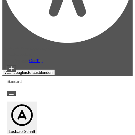
Barrierefreiheitsanpassungen
Inhaltsmodule
Präsentiert von
OneTap
Schriftgröße
Werkzeugleiste ausblenden
Standard
Lesbare Schrift