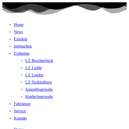
Home
News
Einsätze
mitmachen
Einheiten
LZ Brochterbeck
LZ Ledde
LZ Leeden
LZ Tecklenburg
Jugendfeuerwehr
Kinderfeuerwehr
Fahrzeuge
Service
Kontakt