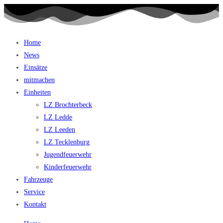
Home
News
Einsätze
mitmachen
Einheiten
LZ Brochterbeck
LZ Ledde
LZ Leeden
LZ Tecklenburg
Jugendfeuerwehr
Kinderfeuerwehr
Fahrzeuge
Service
Kontakt