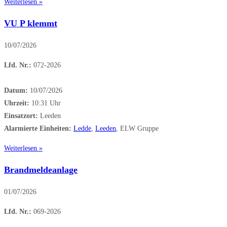
Weiterlesen »
VU P klemmt
10/07/2026
Lfd. Nr.:
072-2026
Datum:
10/07/2026
Uhrzeit:
10:31 Uhr
Einsatzort:
Leeden
Alarmierte Einheiten:
Ledde
,
Leeden
, ELW Gruppe
Weiterlesen »
Brandmeldeanlage
01/07/2026
Lfd. Nr.:
069-2026