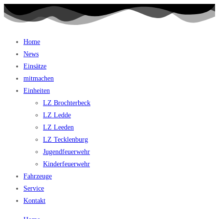
Home
News
Einsätze
mitmachen
Einheiten
LZ Brochterbeck
LZ Ledde
LZ Leeden
LZ Tecklenburg
Jugendfeuerwehr
Kinderfeuerwehr
Fahrzeuge
Service
Kontakt