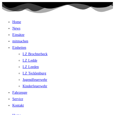
Home
News
Einsätze
mitmachen
Einheiten
LZ Brochterbeck
LZ Ledde
LZ Leeden
LZ Tecklenburg
Jugendfeuerwehr
Kinderfeuerwehr
Fahrzeuge
Service
Kontakt