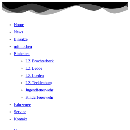
Home
News
Einsätze
mitmachen
Einheiten
LZ Brochterbeck
LZ Ledde
LZ Leeden
LZ Tecklenburg
Jugendfeuerwehr
Kinderfeuerwehr
Fahrzeuge
Service
Kontakt