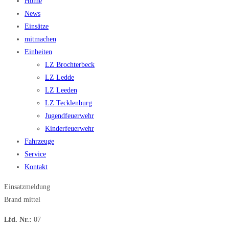
Home
News
Einsätze
mitmachen
Einheiten
LZ Brochterbeck
LZ Ledde
LZ Leeden
LZ Tecklenburg
Jugendfeuerwehr
Kinderfeuerwehr
Fahrzeuge
Service
Kontakt
Einsatzmeldung
Brand mittel
Lfd. Nr.:
07