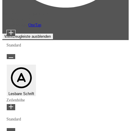
Barrierefreiheitsanpassungen
Inhaltsmodule
Präsentiert von
OneTap
Schriftgröße
Werkzeugleiste ausblenden
Standard
Lesbare Schrift
Zeilenhöhe
Standard