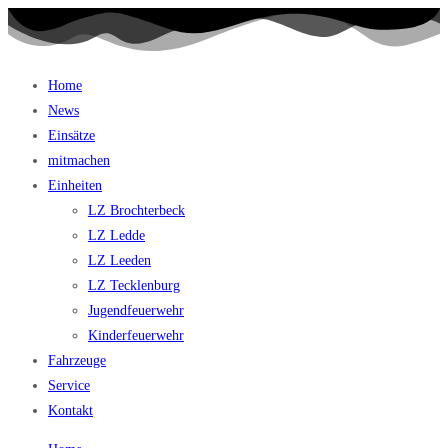
Home
News
Einsätze
mitmachen
Einheiten
LZ Brochterbeck
LZ Ledde
LZ Leeden
LZ Tecklenburg
Jugendfeuerwehr
Kinderfeuerwehr
Fahrzeuge
Service
Kontakt