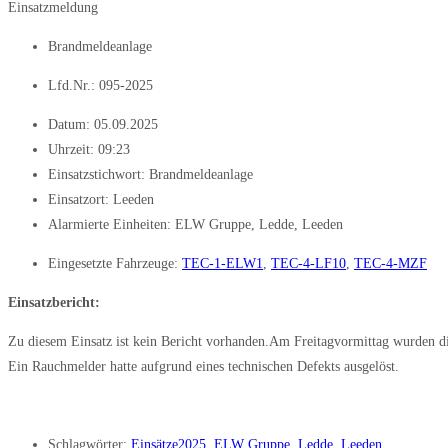
Einsatzmeldung
Brandmeldeanlage
Lfd.Nr.: 095-2025
Datum:
05.09.2025
Uhrzeit:
09:23
Einsatzstichwort: Brandmeldeanlage
Einsatzort: Leeden
Alarmierte Einheiten:
ELW Gruppe
,
Ledde
,
Leeden
Eingesetzte Fahrzeuge:
TEC-1-ELW1
,
TEC-4-LF10
,
TEC-4-MZF
Einsatzbericht:
Zu diesem Einsatz ist kein Bericht vorhanden.Am Freitagvormittag wurden d
Ein Rauchmelder hatte aufgrund eines technischen Defekts ausgelöst.
Schlagwörter:
Einsätze2025
,
ELW Gruppe
,
Ledde
,
Leeden