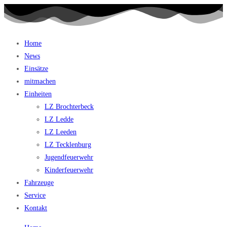
Home
News
Einsätze
mitmachen
Einheiten
LZ Brochterbeck
LZ Ledde
LZ Leeden
LZ Tecklenburg
Jugendfeuerwehr
Kinderfeuerwehr
Fahrzeuge
Service
Kontakt