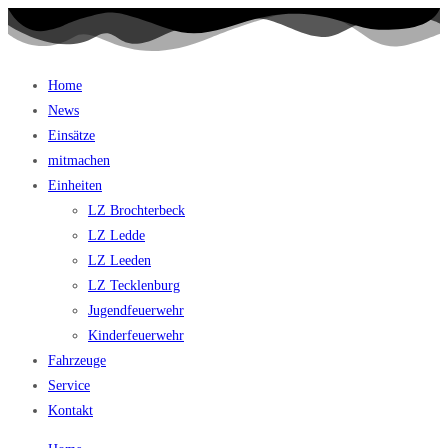
Home
News
Einsätze
mitmachen
Einheiten
LZ Brochterbeck
LZ Ledde
LZ Leeden
LZ Tecklenburg
Jugendfeuerwehr
Kinderfeuerwehr
Fahrzeuge
Service
Kontakt