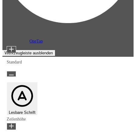
Barrierefreiheitsanpassungen
Inhaltsmodule
Präsentiert von
OneTap
Schriftgröße
Werkzeugleiste ausblenden
Standard
Lesbare Schrift
Zeilenhöhe