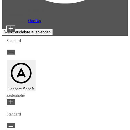
Barrierefreiheitsanpassungen
Inhaltsmodule
Präsentiert von
OneTap
Schriftgröße
Werkzeugleiste ausblenden
Standard
Lesbare Schrift
Zeilenhöhe
Standard