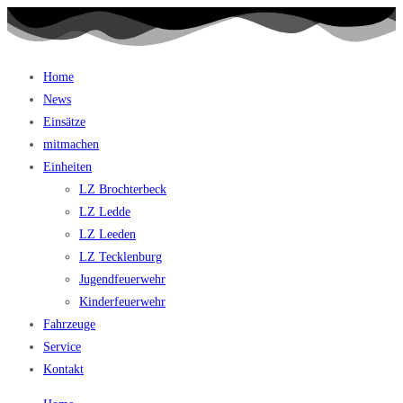
Home
News
Einsätze
mitmachen
Einheiten
LZ Brochterbeck
LZ Ledde
LZ Leeden
LZ Tecklenburg
Jugendfeuerwehr
Kinderfeuerwehr
Fahrzeuge
Service
Kontakt