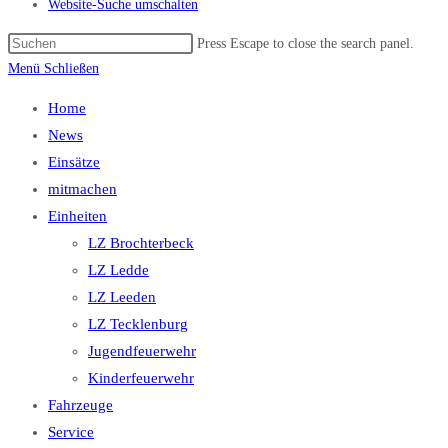
Website-Suche umschalten
Press Escape to close the search panel.
Menü
Schließen
Home
News
Einsätze
mitmachen
Einheiten
LZ Brochterbeck
LZ Ledde
LZ Leeden
LZ Tecklenburg
Jugendfeuerwehr
Kinderfeuerwehr
Fahrzeuge
Service