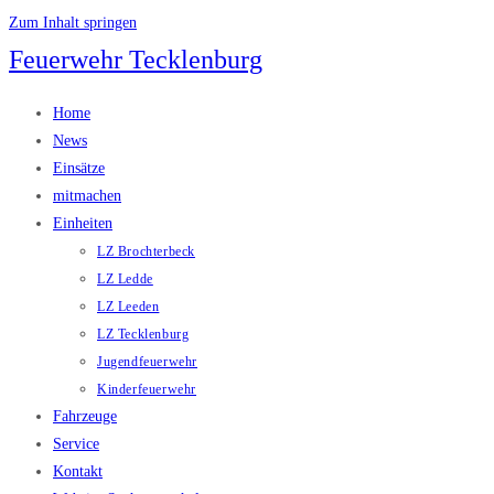
Zum Inhalt springen
Feuerwehr Tecklenburg
Home
News
Einsätze
mitmachen
Einheiten
LZ Brochterbeck
LZ Ledde
LZ Leeden
LZ Tecklenburg
Jugendfeuerwehr
Kinderfeuerwehr
Fahrzeuge
Service
Kontakt