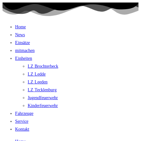
Home
News
Einsätze
mitmachen
Einheiten
LZ Brochterbeck
LZ Ledde
LZ Leeden
LZ Tecklenburg
Jugendfeuerwehr
Kinderfeuerwehr
Fahrzeuge
Service
Kontakt