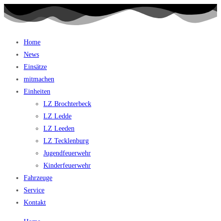
Home
News
Einsätze
mitmachen
Einheiten
LZ Brochterbeck
LZ Ledde
LZ Leeden
LZ Tecklenburg
Jugendfeuerwehr
Kinderfeuerwehr
Fahrzeuge
Service
Kontakt