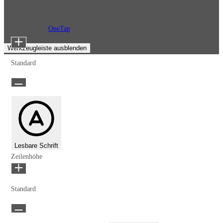
Barrierefreiheitsanpassungen
Inhaltsmodule
Präsentiert von
OneTap
Schriftgröße
Werkzeugleiste ausblenden
Standard
Lesbare Schrift
Zeilenhöhe
Standard